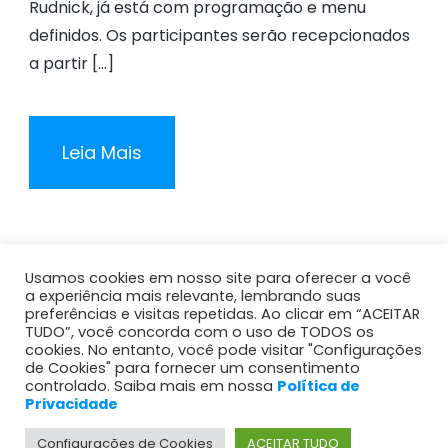
Rudnick, já está com programação e menu
definidos. Os participantes serão recepcionados
a partir […]
Leia Mais
Next
Usamos cookies em nosso site para oferecer a você
a experiência mais relevante, lembrando suas
preferências e visitas repetidas. Ao clicar em “ACEITAR
TUDO”, você concorda com o uso de TODOS os
cookies. No entanto, você pode visitar "Configurações
de Cookies" para fornecer um consentimento
Todos os Direitos Reservados © 2026 Restaurante
controlado. Saiba mais em nossa
Política de
Rudnick
Privacidade
Canal de Denúncias
Trabalhe Conosco
Configurações de Cookies
ACEITAR TUDO