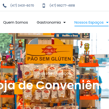
(47) 3431-6070
(47) 99277-4818
Quem Somos
Gastronomia
Nossos Espaços
Nossos Espaços
oja de Conveniênc