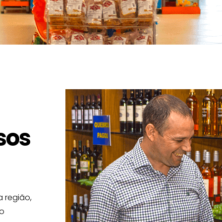
sos
a região,
ão