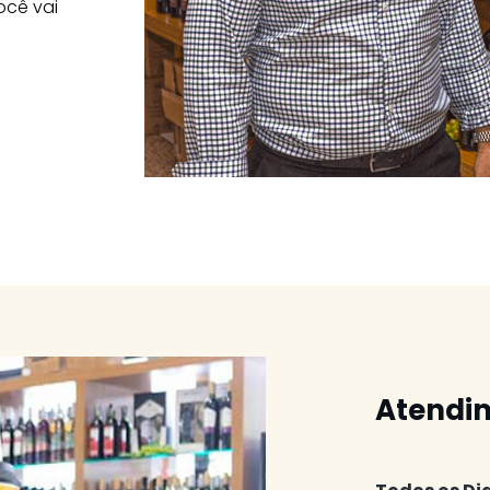
ocê vai
Atendi