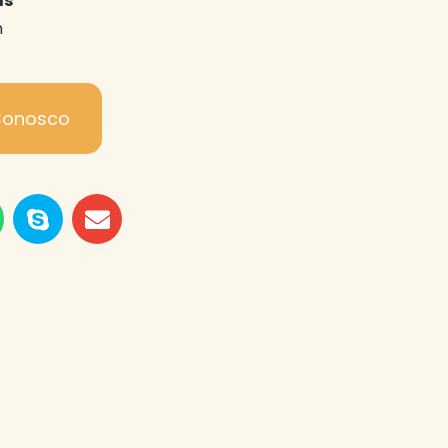
as
h
Conosco