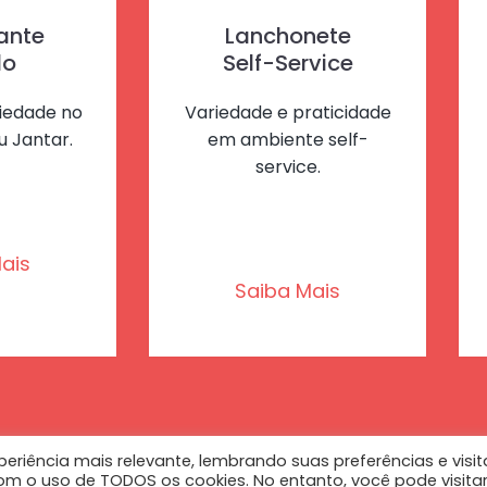
ante
Lanchonete
lo
Self-Service
riedade no
Variedade e praticidade
u Jantar.
em ambiente self-
service.
ais
Saiba Mais
eriência mais relevante, lembrando suas preferências e visit
om o uso de TODOS os cookies. No entanto, você pode visita